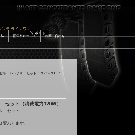
タンテ ライズワン
Google+
方法
配送料について
お問い合わせ
照明 レンタル セット
小スペースLED
 セット（消費電力120W）
ル セット
は変わります。