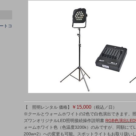
ートコ
￥15,000
【 照明レンタル 価格】
（税込／日）
※クールとウォームホワイトの2色で白色演出できます。照
ズワンオリジナルLED照明接続操作説明書
RGB色演出LE
ォームホワイト色（色温度3200k）のみですが、同額にて
200w×2）への変更も可能。スポットライトもお取り扱