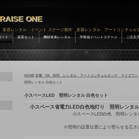
RAISE ONE
 楽器レンタル イベント ステージ製作 楽器レンタル アートコンチェル
セット
楽器セット
機材単体レンタル
学祭他イベントステージ
ご注文
HOME
音響 PA 照明 レンタル アートコンチェルタンテ ライズワン
照明レンタル 白色セット
小スペースLED 照明レンタル 白色セット
小スペース省電力LED白色地灯り 照明レンタル
小スペースLED白色 照明レンタ
※照明の設置位置により照らせる広さ