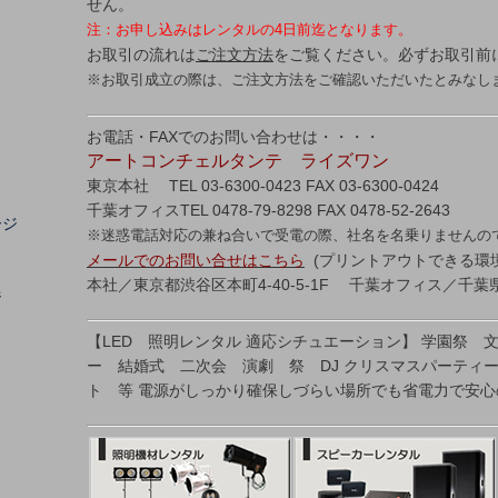
せん。
注：お申し込みはレンタルの4日前迄となります。
お取引の流れは
ご注文方法
をご覧ください。必ずお取引前
※お取引成立の際は、ご注文方法をご確認いただいたとみなし
お電話・FAXでのお問い合わせは・・・・
アートコンチェルタンテ ライズワン
東京本社 TEL 03-6300-0423 FAX 03-6300-0424
千葉オフィスTEL 0478-79-8298 FAX 0478-52-2643
ージ
※迷惑電話対応の兼ね合いで受電の際、社名を名乗りませんの
メールでのお問い合せはこちら
(プリントアウトできる環
本社／東京都渋谷区本町4-40-5-1F 千葉オフィス／千葉県
ジ
【LED 照明レンタル 適応シチュエーション】 学園祭 
ー 結婚式 二次会 演劇 祭 DJ クリスマスパーティ
ト 等 電源がしっかり確保しづらい場所でも省電力で安心の