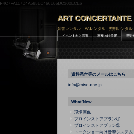
F4C7FA117D4A585EC466E05DC300ECE6
ART CONCERTANTE 
音響レンタル PAレンタル 照明レンタル
イベント向け音響
演奏向け音響
照明
資料添付等のメールはこちら
info@raise-one.jp
What’New
現場画像
プロインストアプラン①
プロインストアプラン②
トークショー向け音響システム