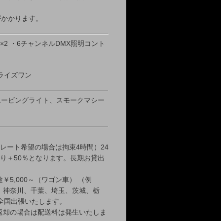
がかかります。
×2 ・6チャンネルDMX照明コント
ライズワン
ムービングライト、スモークマシー
レート希望の場合は拘束4時間）24
たり＋50％となります。長期お貸出
￥5,000～（ワゴン車） （例
都、神奈川、千葉、埼玉、茨城、栃
全国出張いたします。
返却の場合は配送料は発生いたしま