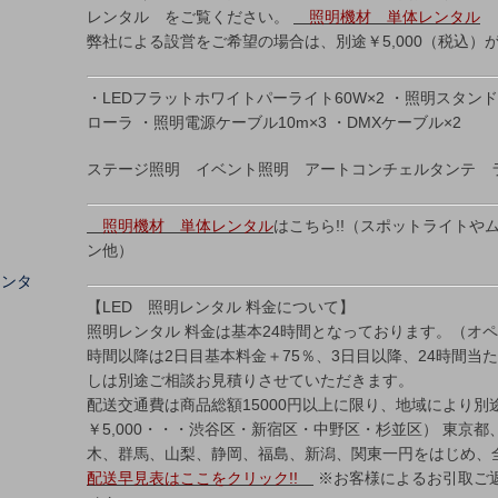
レンタル をご覧ください。
照明機材 単体レンタル
弊社による設営をご希望の場合は、別途￥5,000（税込）
・LEDフラットホワイトパーライト60W×2 ・照明スタンド
ローラ ・照明電源ケーブル10m×3 ・DMXケーブル×2
ステージ照明 イベント照明 アートコンチェルタンテ 
照明機材 単体レンタル
はこちら!!（スポットライトや
ン他）
レンタ
【LED 照明レンタル 料金について】
照明レンタル 料金は基本24時間となっております。（オペ
時間以降は2日目基本料金＋75％、3日目以降、24時間当
しは別途ご相談お見積りさせていただきます。
配送交通費は商品総額15000円以上に限り、地域により別途
￥5,000・・・渋谷区・新宿区・中野区・杉並区） 東京
木、群馬、山梨、静岡、福島、新潟、関東一円をはじめ、
配送早見表はここをクリック!!
※お客様によるお引取ご