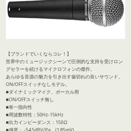
【ブランドでいくならコレ！】
世界中のミュージックシーンで圧倒的な支持を受けロン
グセラーを続けるマイクロフォンの傑作。
あらゆる音源の魅力を引き出す歯切れの良いサウンド。
ON/OFFスイッチなしモデル。
■ダイナミックマイク、ボーカル用
■ON/OFFスイッチ無し
■単一指向性
■周波数特性：50Hz-15kHz
■出力インピーダンス：150Ω
■感度： -54.5dBV/Pa (1.85mV)