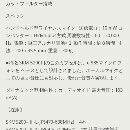
カットフィルター搭載
スペック
ハンドヘルド型ワイヤレスマイク 送信電力：10 mW コ
ンパンダー：Hidyn plus方式 周波数特性：60 – 20.000
Hz 電源：単三アルカリ電池×２ 動作時間：約８時間 寸
法：200 x 35,5 mm 重量：300g
■特徴 SKM 5200用のこのカプセルは、e 935マイクロフ
ォンを ベースとして設計されました。ボーカルマイクと
しての 高い音圧にも対応し、優れた音質を実現します。
ダイナミック型 指向性：カーディオイド 最大音圧：163
dB(A)
【在庫】
SKM5200–Ⅱ-L-JP(470-638MHz) 4本
SKM5200–Ⅱ-N-JP(606-714MHz) 4本 計最大8本対応