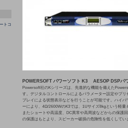
ートコ
POWERSOFT パワーソフト K3 AESOP DSP
Powersoft社のKシリーズは、先進的な機能を備えたPowe
す。デジタルコントロールによるパラメーター設定やプリ
プレイによる状態表示などを行うことが可能です。ハイパ
ーにより、4Ω/2600WのK3では、1Uサイズ8kgという
またショートや高温度、DC異常や高周波などからの保護
の保護はもとより、スピーカー破損の危険性を低くしてい