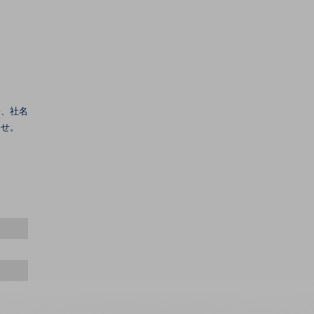
際、社名
ませ。