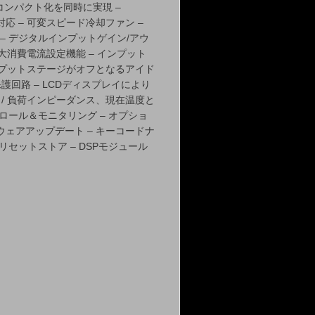
コンパクト化を同時に実現 –
 – 可変スピード冷却ファン –
– デジタルインプットゲイン/アウ
大消費電流設定機能 – インプット
トプットステージがオフとなるアイド
護回路 – LCDディスプレイにより
/ 負荷インピーダンス、現在温度と
トロール＆モニタリング – オプショ
ェアアップデート – キーコードナ
リセットストア – DSPモジュール