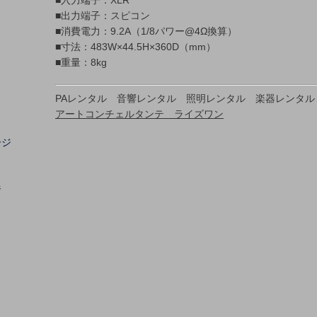
■入力端子：XLR
■出力端子：スピコン
■消費電力：9.2A（1/8パワー@4Ω換算）
■寸法：483W×44.5H×360D（mm）
■重量：8kg
PAレンタル 音響レンタル 照明レンタル 楽器レンタル
アートコンチェルタンテ ライズワン
ージ
ジ