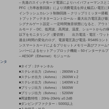
– 先進のスイッチモード電源によりハイパフォーマンスと
PFC（力率改善回路）により消費電流を抑え幅広い電圧に対応
インラッシュカレント制御回路 – クリップリミッター搭載 
トプットアッテネターコントロール – 最大出力電圧及び最
シグナルゲート設定 – 一定時間無音状態になると、アウ
ルモード – DC、低周波、高周波、温度、ショートからの保
以下をモニタリング（要切替） 出力電流・電圧・ワット
過去1時間の変化のログ、電源電圧及び電流- RS485コン
ンスマートカードによるプリセットメモリー及びファームウ
ンバーによるセットアップロック機能 – 50インターナルプ
– AESOP（Ethernet）モジュール
レンタ
■タイプ：2チャンネル
■ステレオ出力（2ohms）：2800Wｘ2
■ステレオ出力（4ohms）：2600Wｘ2
■ステレオ出力（8ohms）：1400Wｘ2
■ブリッジ出力（4ohms）：5600W
■ブリッジ出力（8ohms）：5200W
■周波数特性：20Hz-20kHz ±0.2dB
■ダンピングファクター：5000以上