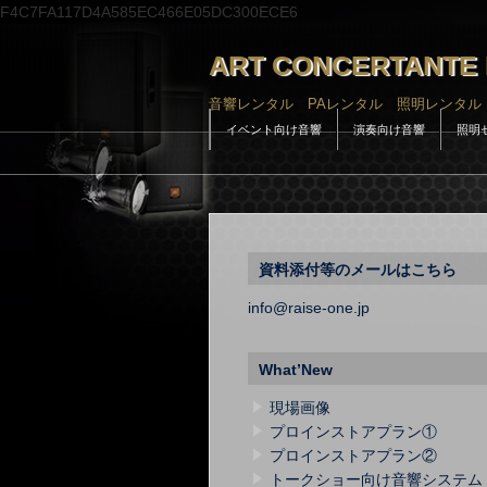
F4C7FA117D4A585EC466E05DC300ECE6
ART CONCERTANTE 
音響レンタル PAレンタル 照明レンタル
イベント向け音響
演奏向け音響
照明
資料添付等のメールはこちら
info@raise-one.jp
What’New
現場画像
プロインストアプラン①
プロインストアプラン②
トークショー向け音響システム