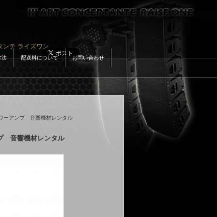
タンテ ライズワン
Google+
方法
配送料について
お問い合わせ
SPパワーアンプ 音響機材レンタル
アンプ 音響機材レンタル