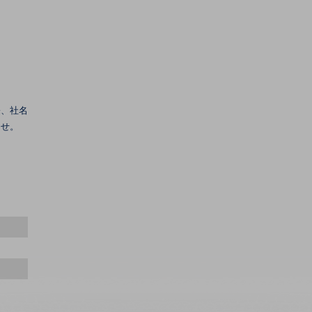
際、社名
ませ。