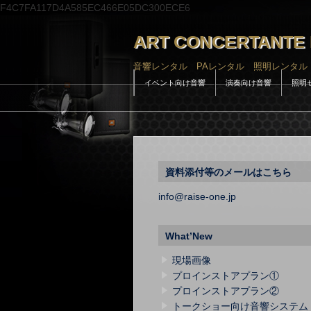
F4C7FA117D4A585EC466E05DC300ECE6
ART CONCERTANTE 
音響レンタル PAレンタル 照明レンタル
イベント向け音響
演奏向け音響
照明
資料添付等のメールはこちら
info@raise-one.jp
What’New
現場画像
プロインストアプラン①
プロインストアプラン②
トークショー向け音響システム