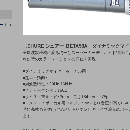
ートコ
【SHURE シュアー BETA58A ダイナミックマ
全周波数帯域に渡る均一なスーパーカーディオイド特性に
れた時のカラーレーションの抑止を実現。
■ダイナミックマイク、ボーカル用
■超単一指向性
■周波数特性：50Hz-16kHz
■インピーダンス：150Ω
■サイズ・重量：径53mm、長さ164mm・278g
■コメント：ボーカル用マイク、SM58より音圧が高くLIV
特に高域の音抜けに定評がありテレビのライブ演奏のボー
ます。