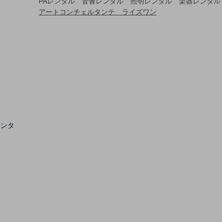
PAレンタル 音響レンタル 照明レンタル 楽器レンタル
アートコンチェルタンテ ライズワン
レンタ