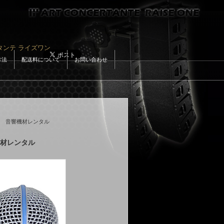
タンテ ライズワン
Google+
方法
配送料について
お問い合わせ
イク 音響機材レンタル
機材レンタル